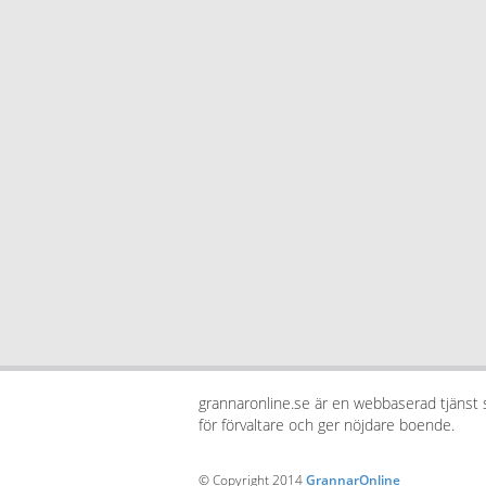
grannaronline.se är en webbaserad tjänst
för förvaltare och ger nöjdare boende.
© Copyright 2014
GrannarOnline