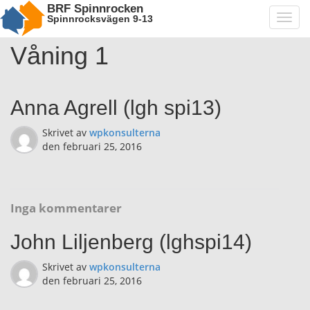
BRF Spinnrocken
Spinnrocksvägen 9-13
Toggl
navig
Våning 1
Anna Agrell (lgh spi13)
Skrivet av
wpkonsulterna
den
februari 25, 2016
Inga kommentarer
John Liljenberg (lghspi14)
Skrivet av
wpkonsulterna
den
februari 25, 2016