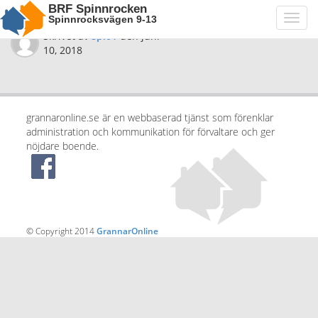
BRF Spinnrocken
Spinnrocksvägen 9-13
Toggl
navig
Skrivet av
spi01
den
juni
10, 2018
grannaronline.se är en webbaserad tjänst som förenklar
administration och kommunikation för förvaltare och ger
nöjdare boende.
© Copyright 2014
GrannarOnline