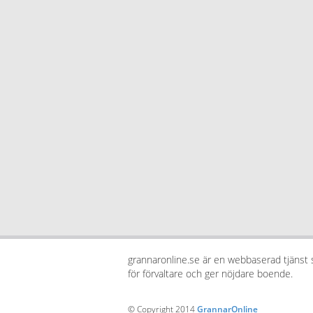
grannaronline.se är en webbaserad tjänst
för förvaltare och ger nöjdare boende.
© Copyright 2014
GrannarOnline