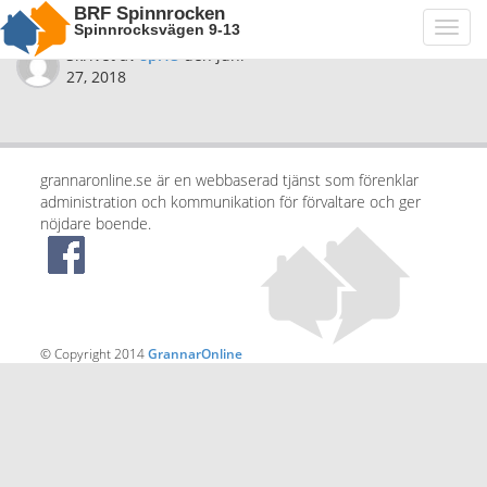
BRF Spinnrocken
Spinnrocksvägen 9-13
Toggl
navig
Skrivet av
spi13
den
juni
27, 2018
grannaronline.se är en webbaserad tjänst som förenklar
administration och kommunikation för förvaltare och ger
nöjdare boende.
© Copyright 2014
GrannarOnline