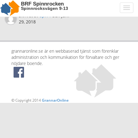
BRF Spinnrocken
Spinnrocksvägen 9-13
Toggl
navig
Skrivet av
spi14
den
juni
29, 2018
grannaronline.se är en webbaserad tjänst som förenklar
administration och kommunikation för förvaltare och ger
nöjdare boende.
© Copyright 2014
GrannarOnline