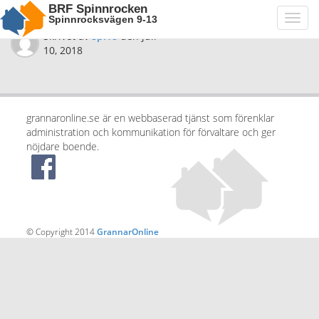
BRF Spinnrocken
Spinnrocksvägen 9-13
Toggl
navig
Skrivet av
spi18
den
juli
10, 2018
grannaronline.se är en webbaserad tjänst som förenklar
administration och kommunikation för förvaltare och ger
nöjdare boende.
© Copyright 2014
GrannarOnline