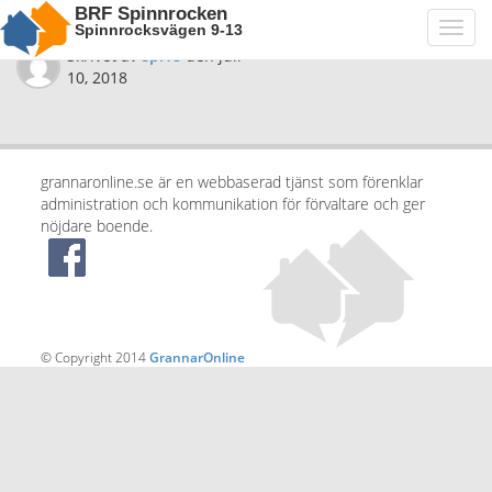
BRF Spinnrocken
Spinnrocksvägen 9-13
Toggl
navig
Skrivet av
spi18
den
juli
10, 2018
grannaronline.se är en webbaserad tjänst som förenklar
administration och kommunikation för förvaltare och ger
nöjdare boende.
© Copyright 2014
GrannarOnline