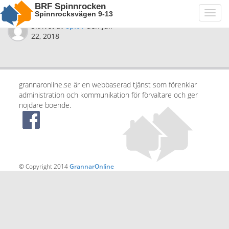
BRF Spinnrocken
Spinnrocksvägen 9-13
Toggl
navig
Skrivet av
spi01
den
juli
22, 2018
grannaronline.se är en webbaserad tjänst som förenklar
administration och kommunikation för förvaltare och ger
nöjdare boende.
© Copyright 2014
GrannarOnline