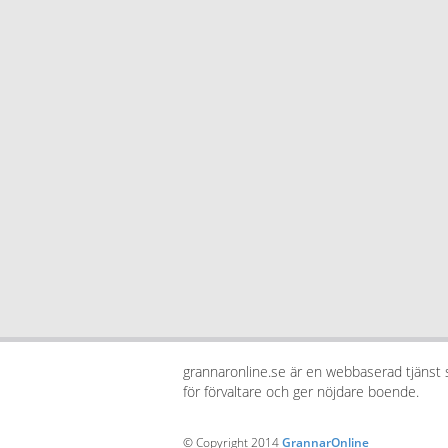
grannaronline.se är en webbaserad tjänst
för förvaltare och ger nöjdare boende.
© Copyright 2014
GrannarOnline