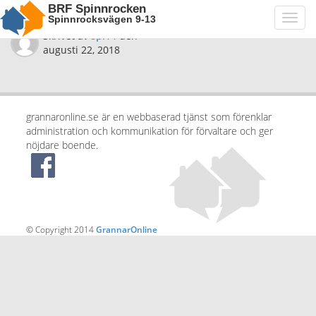
BRF Spinnrocken
Spinnrocksvägen 9-13
Toggl
navig
Skrivet av
spi14
den
augusti 22, 2018
grannaronline.se är en webbaserad tjänst som förenklar
administration och kommunikation för förvaltare och ger
nöjdare boende.
© Copyright 2014
GrannarOnline