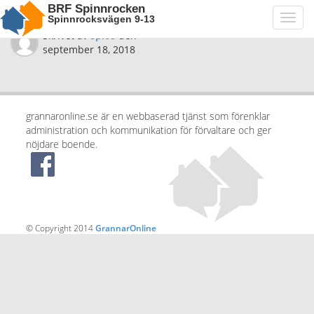
BRF Spinnrocken
Spinnrocksvägen 9-13
Toggl
navig
Skrivet av
spi08
den
september 18, 2018
grannaronline.se är en webbaserad tjänst som förenklar
administration och kommunikation för förvaltare och ger
nöjdare boende.
© Copyright 2014
GrannarOnline