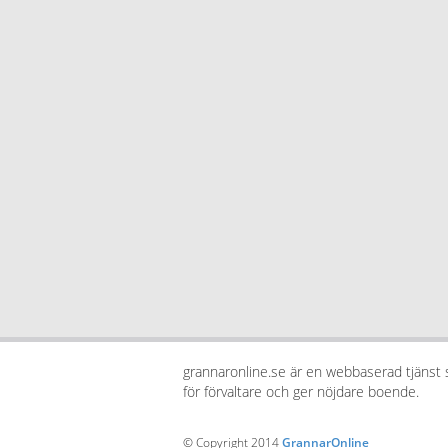
grannaronline.se är en webbaserad tjänst
för förvaltare och ger nöjdare boende.
© Copyright 2014
GrannarOnline