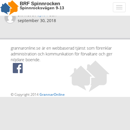
BRF Spinnrocken
Spinnrocksvägen 9-13
Toggl
navig
Skrivet av
spi04
den
september 30, 2018
grannaronline.se är en webbaserad tjänst som förenklar
administration och kommunikation för förvaltare och ger
nöjdare boende.
© Copyright 2014
GrannarOnline