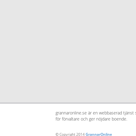
grannaronline.se är en webbaserad tjänst
för förvaltare och ger nöjdare boende.
© Copyright 2014
GrannarOnline