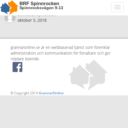
BRF Spinnrocken
Spinnrocksvägen 9-13
Toggl
navig
Skrivet av
spi02
den
oktober 5, 2018
grannaronline.se är en webbaserad tjänst som förenklar
administration och kommunikation för förvaltare och ger
nöjdare boende.
© Copyright 2014
GrannarOnline