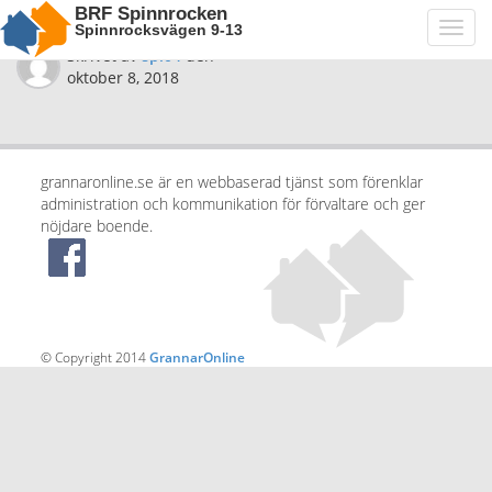
BRF Spinnrocken
Spinnrocksvägen 9-13
Toggl
navig
Skrivet av
spi04
den
oktober 8, 2018
grannaronline.se är en webbaserad tjänst som förenklar
administration och kommunikation för förvaltare och ger
nöjdare boende.
© Copyright 2014
GrannarOnline