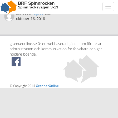
BRF Spinnrocken
Spinnrocksvägen 9-13
Toggl
navig
Skrivet av
spi08
den
oktober 16, 2018
grannaronline.se är en webbaserad tjänst som förenklar
administration och kommunikation för förvaltare och ger
nöjdare boende.
© Copyright 2014
GrannarOnline