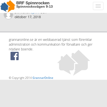
BRF Spinnrocken
Spinnrocksvägen 9-13
Toggl
navig
Skrivet av
spi11
den
oktober 17, 2018
grannaronline.se är en webbaserad tjänst som förenklar
administration och kommunikation för förvaltare och ger
nöjdare boende.
© Copyright 2014
GrannarOnline