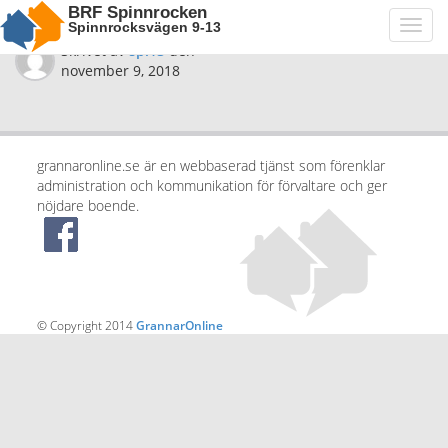
BRF Spinnrocken
Spinnrocksvägen 9-13
Toggl
navig
Skrivet av
spi13
den
november 9, 2018
grannaronline.se är en webbaserad tjänst som förenklar
administration och kommunikation för förvaltare och ger
nöjdare boende.
© Copyright 2014
GrannarOnline