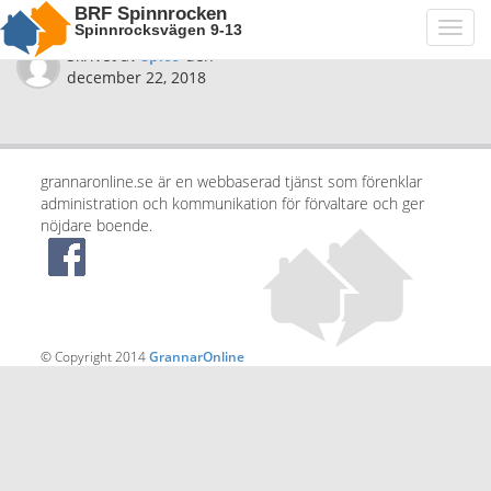
BRF Spinnrocken
Spinnrocksvägen 9-13
Toggl
navig
Skrivet av
spi09
den
december 22, 2018
grannaronline.se är en webbaserad tjänst som förenklar
administration och kommunikation för förvaltare och ger
nöjdare boende.
© Copyright 2014
GrannarOnline