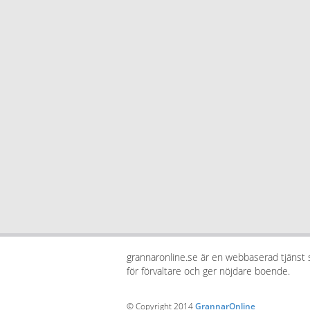
grannaronline.se är en webbaserad tjänst
för förvaltare och ger nöjdare boende.
© Copyright 2014
GrannarOnline