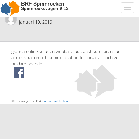
BRF Spinnrocken
Spinnrocksvägen 9-13
Toggl
navig
Skrivet av
spi15
den
januari 19, 2019
grannaronline.se är en webbaserad tjänst som förenklar
administration och kommunikation för förvaltare och ger
nöjdare boende.
© Copyright 2014
GrannarOnline