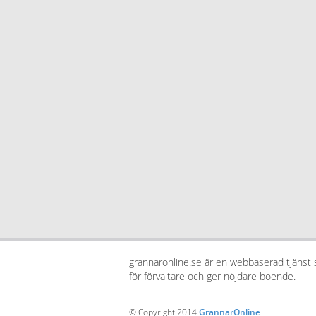
grannaronline.se är en webbaserad tjänst
för förvaltare och ger nöjdare boende.
© Copyright 2014
GrannarOnline