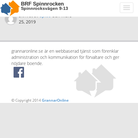
BRF Spinnrocken
Spinnrocksvägen 9-13
Toggl
navig
Skrivet av
spi08
den
mars
25, 2019
grannaronline.se är en webbaserad tjänst som förenklar
administration och kommunikation för förvaltare och ger
nöjdare boende.
© Copyright 2014
GrannarOnline