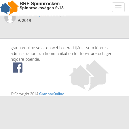
BRF Spinnrocken
Spinnrocksvägen 9-13
Toggl
navig
Skrivet av
spi06
den
april
9, 2019
grannaronline.se är en webbaserad tjänst som förenklar
administration och kommunikation för förvaltare och ger
nöjdare boende.
© Copyright 2014
GrannarOnline