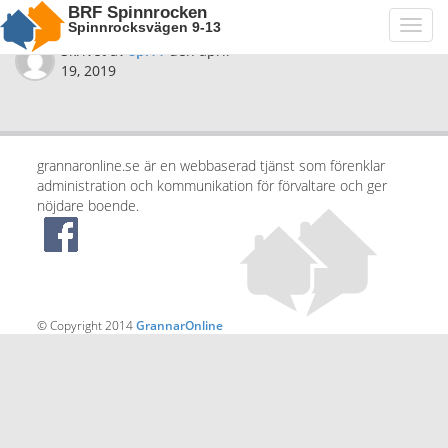
BRF Spinnrocken
Spinnrocksvägen 9-13
Toggl
navig
Skrivet av
spi11
den
april
19, 2019
grannaronline.se är en webbaserad tjänst som förenklar
administration och kommunikation för förvaltare och ger
nöjdare boende.
© Copyright 2014
GrannarOnline