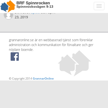
BRF Spinnrocken
Spinnrocksvägen 9-13
Toggl
navig
Skrivet av
spi06
den
april
23, 2019
grannaronline.se är en webbaserad tjänst som förenklar
administration och kommunikation för förvaltare och ger
nöjdare boende.
© Copyright 2014
GrannarOnline