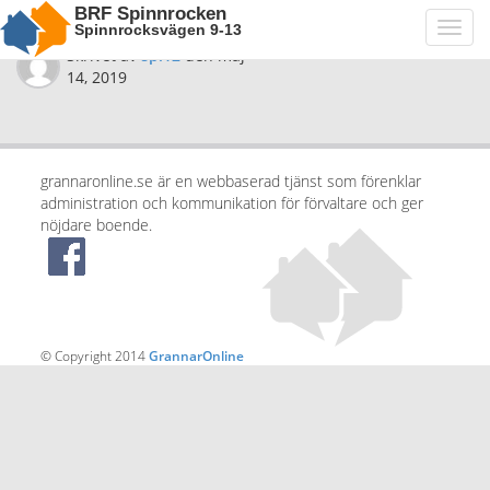
BRF Spinnrocken
Spinnrocksvägen 9-13
Toggl
navig
Skrivet av
spi12
den
maj
14, 2019
grannaronline.se är en webbaserad tjänst som förenklar
administration och kommunikation för förvaltare och ger
nöjdare boende.
© Copyright 2014
GrannarOnline