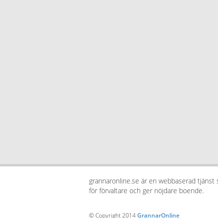
grannaronline.se är en webbaserad tjänst
för förvaltare och ger nöjdare boende.
© Copyright 2014
GrannarOnline