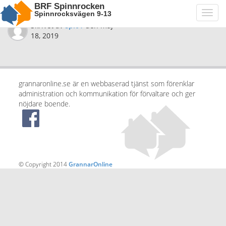
BRF Spinnrocken
Spinnrocksvägen 9-13
Toggl
navig
Skrivet av
spi01
den
maj
18, 2019
grannaronline.se är en webbaserad tjänst som förenklar
administration och kommunikation för förvaltare och ger
nöjdare boende.
© Copyright 2014
GrannarOnline