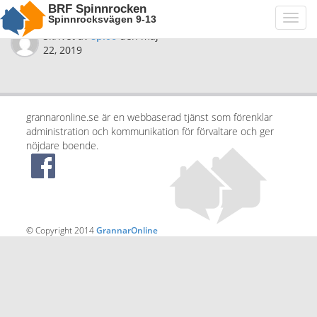
BRF Spinnrocken
Spinnrocksvägen 9-13
Toggl
navig
Skrivet av
spi06
den
maj
22, 2019
grannaronline.se är en webbaserad tjänst som förenklar
administration och kommunikation för förvaltare och ger
nöjdare boende.
© Copyright 2014
GrannarOnline