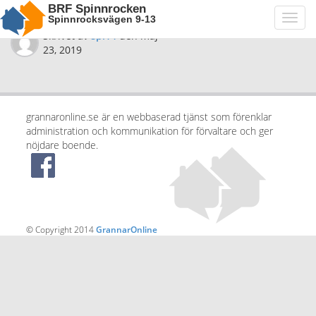
BRF Spinnrocken
Spinnrocksvägen 9-13
Toggl
navig
Skrivet av
spi14
den
maj
23, 2019
grannaronline.se är en webbaserad tjänst som förenklar
administration och kommunikation för förvaltare och ger
nöjdare boende.
© Copyright 2014
GrannarOnline