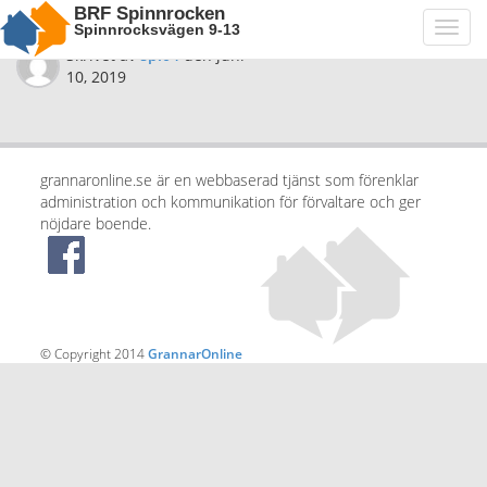
BRF Spinnrocken
Spinnrocksvägen 9-13
Toggl
navig
Skrivet av
spi04
den
juni
10, 2019
grannaronline.se är en webbaserad tjänst som förenklar
administration och kommunikation för förvaltare och ger
nöjdare boende.
© Copyright 2014
GrannarOnline