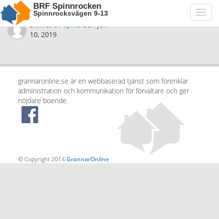
BRF Spinnrocken
Spinnrocksvägen 9-13
Toggl
navig
Skrivet av
spi12
den
juni
10, 2019
grannaronline.se är en webbaserad tjänst som förenklar
administration och kommunikation för förvaltare och ger
nöjdare boende.
© Copyright 2014
GrannarOnline