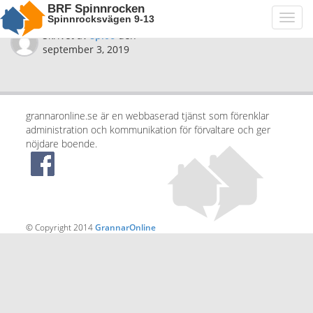
BRF Spinnrocken
Spinnrocksvägen 9-13
Toggl
navig
Skrivet av
spi06
den
september 3, 2019
grannaronline.se är en webbaserad tjänst som förenklar
administration och kommunikation för förvaltare och ger
nöjdare boende.
© Copyright 2014
GrannarOnline