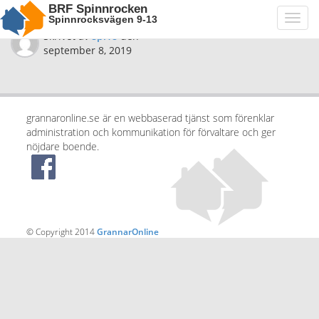
BRF Spinnrocken
Spinnrocksvägen 9-13
Toggl
navig
Skrivet av
spi18
den
september 8, 2019
grannaronline.se är en webbaserad tjänst som förenklar
administration och kommunikation för förvaltare och ger
nöjdare boende.
© Copyright 2014
GrannarOnline