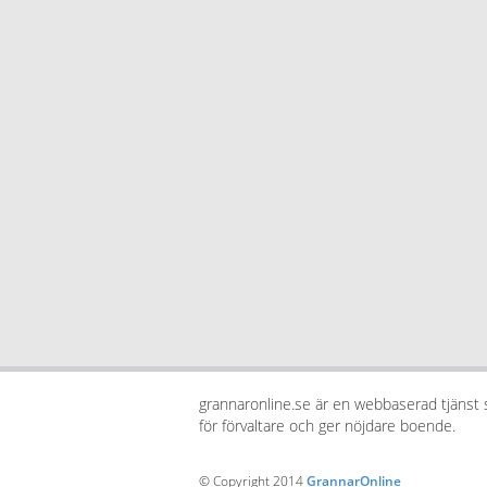
grannaronline.se är en webbaserad tjänst
för förvaltare och ger nöjdare boende.
© Copyright 2014
GrannarOnline