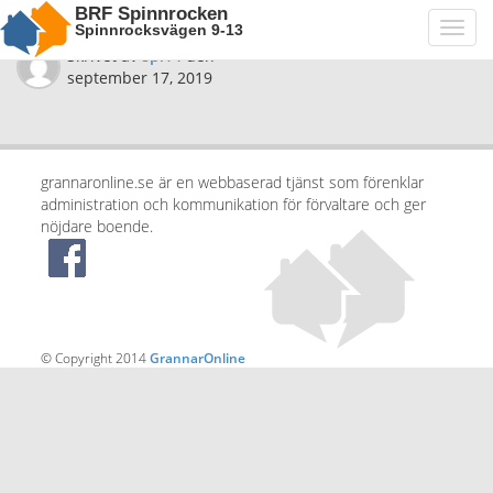
BRF Spinnrocken
Spinnrocksvägen 9-13
Toggl
navig
Skrivet av
spi14
den
september 17, 2019
grannaronline.se är en webbaserad tjänst som förenklar
administration och kommunikation för förvaltare och ger
nöjdare boende.
© Copyright 2014
GrannarOnline