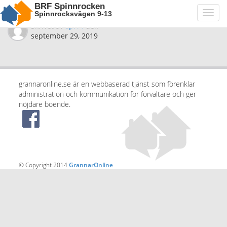
BRF Spinnrocken
Spinnrocksvägen 9-13
Toggl
navig
Skrivet av
spi14
den
september 29, 2019
grannaronline.se är en webbaserad tjänst som förenklar
administration och kommunikation för förvaltare och ger
nöjdare boende.
© Copyright 2014
GrannarOnline