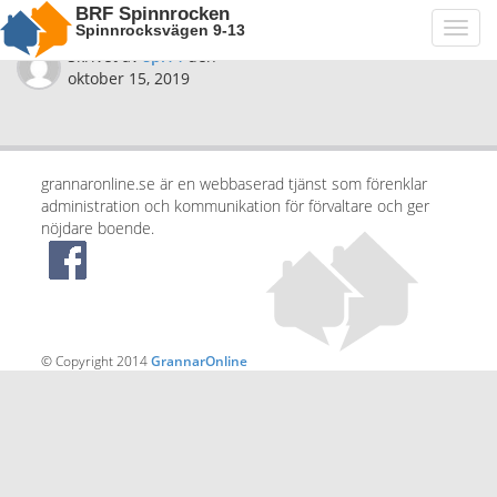
BRF Spinnrocken
Spinnrocksvägen 9-13
Toggl
navig
Skrivet av
spi14
den
oktober 15, 2019
grannaronline.se är en webbaserad tjänst som förenklar
administration och kommunikation för förvaltare och ger
nöjdare boende.
© Copyright 2014
GrannarOnline