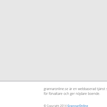
grannaronline.se är en webbaserad tjänst
för förvaltare och ger nöjdare boende.
© Copyright 2014
GrannarOnline