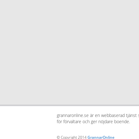
grannaronline.se är en webbaserad tjänst
för förvaltare och ger nöjdare boende.
© Copyright 2014
GrannarOnline