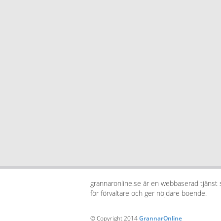
grannaronline.se är en webbaserad tjänst
för förvaltare och ger nöjdare boende.
© Copyright 2014
GrannarOnline