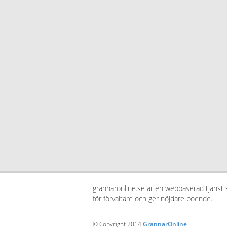
grannaronline.se är en webbaserad tjänst
för förvaltare och ger nöjdare boende.
© Copyright 2014
GrannarOnline