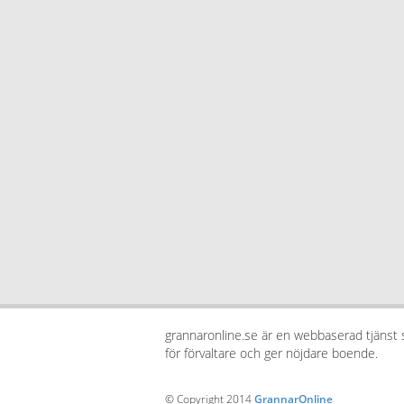
grannaronline.se är en webbaserad tjänst
för förvaltare och ger nöjdare boende.
© Copyright 2014
GrannarOnline