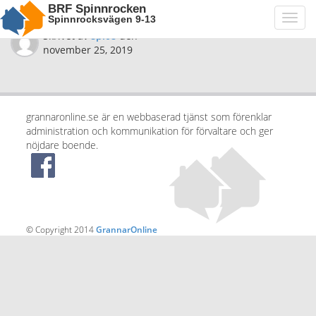
BRF Spinnrocken
Spinnrocksvägen 9-13
Toggl
navig
Skrivet av
spi08
den
november 25, 2019
grannaronline.se är en webbaserad tjänst som förenklar
administration och kommunikation för förvaltare och ger
nöjdare boende.
© Copyright 2014
GrannarOnline