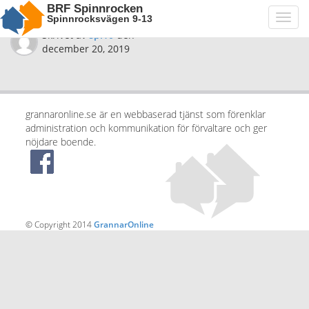
BRF Spinnrocken
Spinnrocksvägen 9-13
Toggl
navig
Skrivet av
spi10
den
december 20, 2019
grannaronline.se är en webbaserad tjänst som förenklar
administration och kommunikation för förvaltare och ger
nöjdare boende.
© Copyright 2014
GrannarOnline