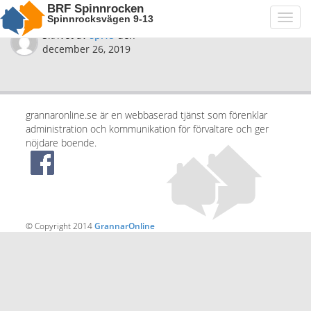
BRF Spinnrocken
Spinnrocksvägen 9-13
Toggl
navig
Skrivet av
spi15
den
december 26, 2019
grannaronline.se är en webbaserad tjänst som förenklar
administration och kommunikation för förvaltare och ger
nöjdare boende.
© Copyright 2014
GrannarOnline