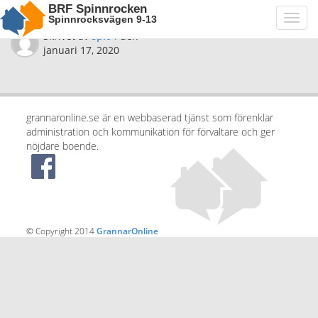
BRF Spinnrocken
Spinnrocksvägen 9-13
Toggl
navig
Skrivet av
spi04
den
januari 17, 2020
grannaronline.se är en webbaserad tjänst som förenklar
administration och kommunikation för förvaltare och ger
nöjdare boende.
© Copyright 2014
GrannarOnline